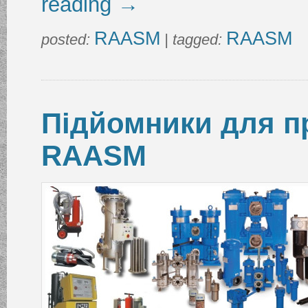
reading
→
RAASM
RAASM
posted:
| tagged:
Підйомники для п
RAASM