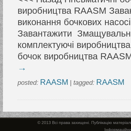
виробництва RAASM Заван
виконання бочкових насо
Завантажити Змащувальні 
комплектуючі виробництв
бочок виробництва RAAS
→
RAASM
RAASM
posted:
| tagged:
© 2013 Всі права захищені. Публікацію матеріал
Інформаційн