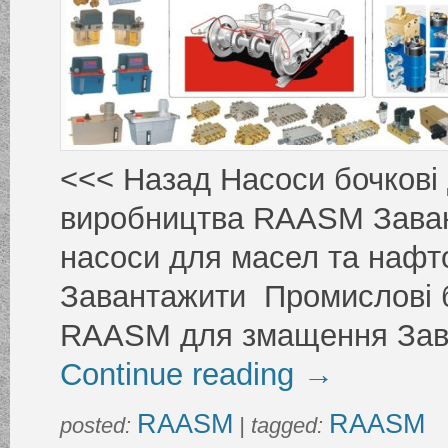
<<< Назад Насоси бочкові 
виробництва RAASM Заван
насоси для масел та наф
Завантажити Промислові б
RAASM для змащення Зав
Continue reading
→
RAASM
RAASM
posted:
| tagged: