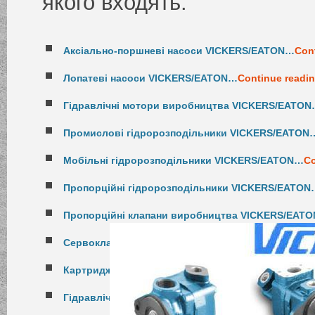
якого входять:
Аксіально-поршневі насоси VICKERS/EATON…
Con
Лопатеві насоси VICKERS/EATON…
Continue readi
Гідравлічні мотори виробництва VICKERS/EATO
Промислові гідророзподільники VICKERS/EATON
Мобільні гідророзподільники VICKERS/EATON…
Co
Пропорційні гідророзподільники VICKERS/EATON
Пропорційні клапани виробництва VICKERS/EAT
Сервоклапани виробництва VICKERS/EATON…
Con
Картриджні клапани виробництва VICKERS/EATO
Гідравлічні станції виробництва VICKERS/EATON