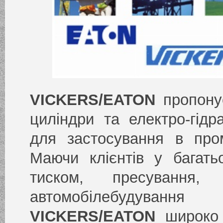
VICKERS/EATON
пропону
циліндри та електро-гідр
для застосування в пром
Маючи клієнтів у багать
тиском, пресування, м
автомобілебудув
VICKERS/EATON
широко 