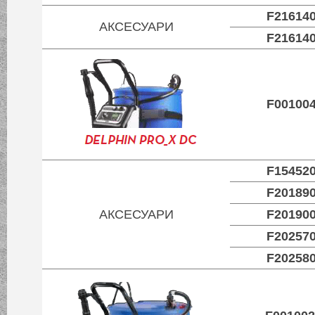
F21614
АКСЕСУАРИ
F21614
F00100
F15452
F20189
АКСЕСУАРИ
F20190
F20257
F20258