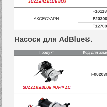
F1611
АКСЕСУАРИ
F2030
F1270
Насоси для AdBlue®.
Продукт
Код для зам
F00203