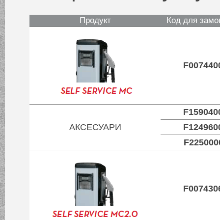
Продукт
Код для замо
F007440
F159040
АКСЕСУАРИ
F124960
F225000
F007430