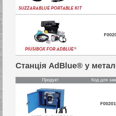
F002
Станція AdBlue® у метал
Продукт
Код для за
F0020