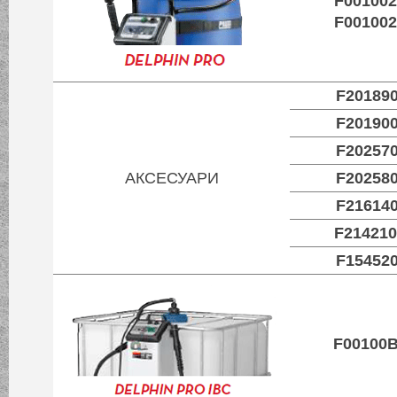
F00100
F00100
F20189
F20190
F20257
АКСЕСУАРИ
F20258
F21614
F21421
F15452
F00100