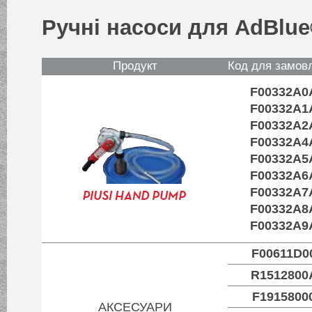
Ручні насоси для AdBlue
Продукт
Код для замов
F00332A0
F00332A1
F00332A2
F00332A4
F00332A5
F00332A6
F00332A7
F00332A8
F00332A9
F00611D0
R1512800
F1915800
АКСЕСУАРИ