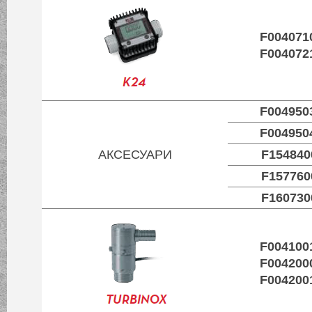
F004071
F004072
F004950
F004950
АКСЕСУАРИ
F154840
F157760
F160730
F004100
F004200
F004200