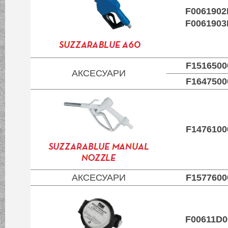
F0061902
F0061903
F1516500
АКСЕСУАРИ
F1647500
F1476100
АКСЕСУАРИ
F1577600
F00611D0