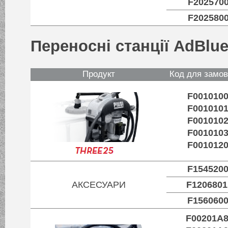
F202570
F202580
Переносні станції AdBlu
Продукт
Код для замо
F001010
F001010
F001010
F001010
F001012
F154520
АКСЕСУАРИ
F120680
F156060
F00201A