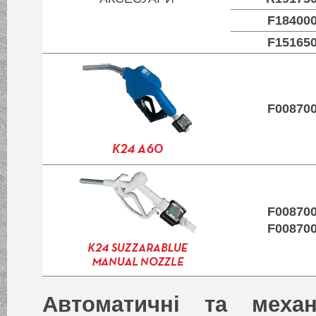
F18400
F15165
F00870
F00870
F00870
Автоматичні та механ