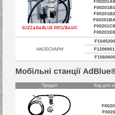
F00201A
F00201B
F00201B
F00201B
F00201C
F00201E
F154520
АКСЕСУАРИ
F120680
F156060
Мобільні станції AdBlue®
Продукт
Код для з
F002
F002