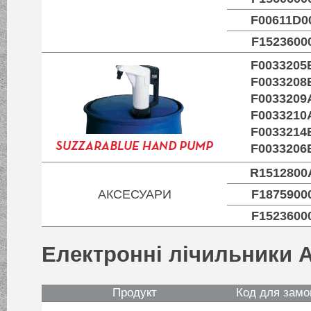
F00611D0
F1523600
F0033205
F0033208
F0033209
F0033210
F0033214
F0033206
R1512800
АКСЕСУАРИ
F1875900
F1523600
Електронні лічильники 
Продукт
Код для замо