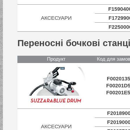
F159040
АКСЕСУАРИ
F172990
F225000
Переносні бочкові станці
Продукт
Код для замо
F002013
F00201D
F00201E
F201890
F201900
АКСЕСУАРИ