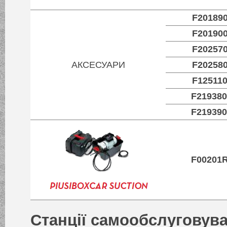
F20189
F20190
F20257
АКСЕСУАРИ
F20258
F12511
F21938
F21939
F00201
Станції самообслуговув