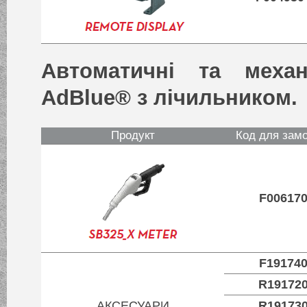
Автоматичні та механ
AdBlue® з лічильником.
Продукт
Код для зам
F00617
F19174
R19172
АКСЕСУАРИ
R19173