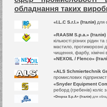
обладнання таких виробн
«I.L.C S.r.l.» (Італія)
для 
«RAASM S.p.a.» (Італія)
кількості різних рідин т
мастило, протиморозні д
чищення, фарбу, хімічні 
«NEXOIL / Flenco» (Італ
«
ALS Schmiertechnik 
промислових підприємст
«Snyder Equipment Com
реборд (гребенів) коліс 
«Dropsa S.p.A» (Італія)
для обла